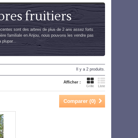
res fruitiers
entes sont des arbres de plus de 2 ans assez forts
ière familiale en Anjou, nous pouvons les vendre pas
 plupar...
Il y a 2 produits.
Afficher :
Grille
Liste
Comparer (
0
)