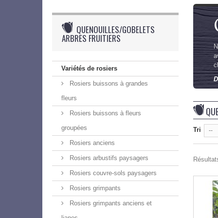
QUENOUILLES/GOBELETS
ARBRES FRUITIERS
N
a
c
Variétés de rosiers
D
Rosiers buissons à grandes
fleurs
QUE
Rosiers buissons à fleurs
groupées
Tri
--
Rosiers anciens
Rosiers arbustifs paysagers
Résultats
Rosiers couvre-sols paysagers
Rosiers grimpants
Rosiers grimpants anciens et
lianes