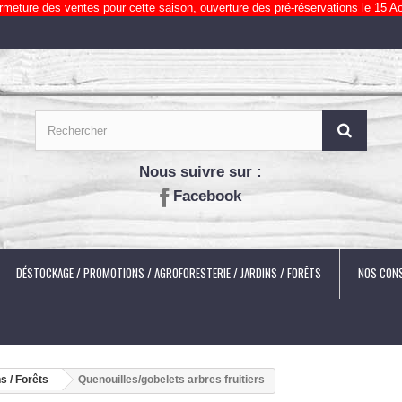
rmeture des ventes pour cette saison, ouverture des pré-réservations le 15 Ao
Nous suivre sur :
Facebook
DÉSTOCKAGE / PROMOTIONS / AGROFORESTERIE / JARDINS / FORÊTS
NOS CONS
s / Forêts
Quenouilles/gobelets arbres fruitiers