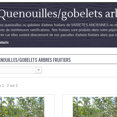
Quenouilles/gobelets arb
os quenouilles ou gobelets d'arbres fruitiers de VARIETES ANCIENNES ou réc
vec de nombreuses ramifications. Nos fruitiers sont produits dans notre pépin
her car elles sortent directement de nos parcelles d'arbres fruitiers alors que la
étails
NOUILLES/GOBELETS ARBRES FRUITIERS
 1 - 2 sur 2.