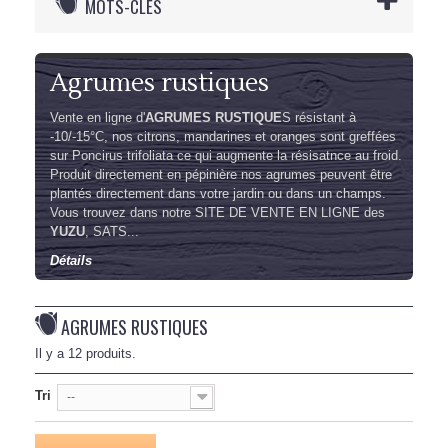
MOTS-CLÉS
Agrumes rustiques
Vente en ligne d'
AGRUMES RUSTIQUE
S résistant à
-10/-15°C, nos citrons, mandarines et oranges sont greffées
sur Poncirus trifoliata ce qui augmente la résisatnce au froid.
Produit directement en pépinière nos agrumes peuvent être
plantés directement dans votre jardin ou dans un champs.
Vous trouvez dans notre SITE DE VENTE EN LIGNE des
YUZU
, SATS...
Détails
AGRUMES RUSTIQUES
Il y a 12 produits.
Tri
--