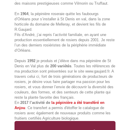
des maisons prestigieuses comme Vilmorin ou Truffaut.
En
1964
, la pépinière roseraie quitte les faubourgs
d’Orléans pour s’installer à St Denis en val, dans la zone
horticole du domaine de Melleray, et devient les fils de
R.Gaujard.
Fils d’André, j’ai repris l’activité familiale, en ayant une
production essentiellement de rosiers depuis 2001. Je reste
l’un des derniers rosiéristes de la périphérie immédiate
d’Orléans.
Depuis
1992
je produis et j’élève dans ma pépinière de St
Denis en Val plus de
200 variétés
. Toutes les références de
ma production sont présentées sur le site
www.gaujard.fr
. A
travers celui ci, fort de trois générations de producteurs de
rosiers, je désire vous faire partager ma passion pour les
rosiers, et vous donner l’envie de découvrir la diversité des
couleurs, des formes, et des senteurs de cette plante qui
reste la plante favorite des français.
En
2017 l’activité de
la pépinière a été transféré en
Anjou
. Ce transfert a permis d'étoffer le catalogue de
rosiers avec également de nouveaux produits comme les
fruitiers certifiés Agriculture biologique.