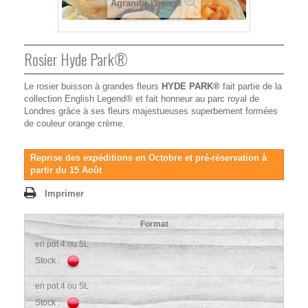
Agrandir l'image
Rosier Hyde Park®
Le rosier buisson à grandes fleurs
HYDE PARK®
fait partie de la
collection English Legend® et fait honneur au parc royal de
Londres grâce à ses fleurs majestueuses superbement formées
de couleur orange crème.
Reprise des expéditions en Octobre et pré-réservation à
partir du 15 Août
Imprimer
Format
en pot 4 ou 5L
Stock :
en pot 4 ou 5L
Stock :