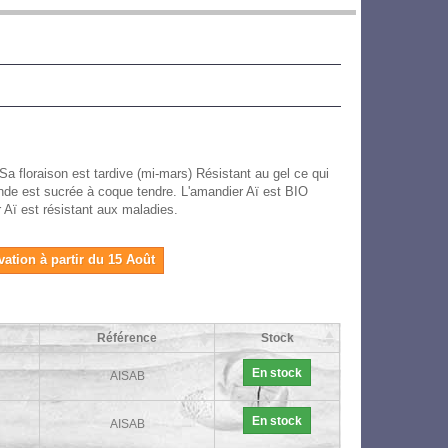
 Sa floraison est tardive (mi-mars) Résistant au gel ce qui
nde est sucrée à coque tendre. L'amandier Aï est BIO
ï est résistant aux maladies.
vation à partir du 15 Août
Référence
Stock
En stock
AISAB
En stock
AISAB