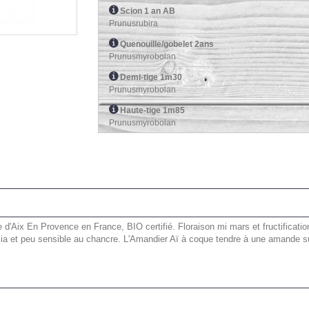
Scion 1 an AB
Prunusrubira
Quenouille/gobelet 2ans
Prunusmyrobolan
Demi-tige 1m30
Prunusmyrobolan
Haute-tige 1m85
Prunusmyrobolan
re d'Aix En Provence en France, BIO certifié. Floraison mi mars et fructificati
lia et peu sensible au chancre. L'Amandier Aï à coque tendre à une amande s