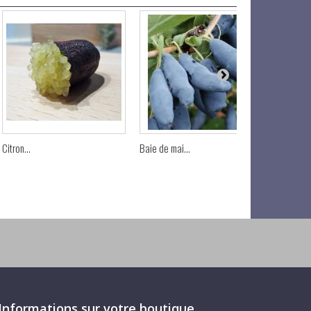
Citron...
Baie de mai...
Baie de m
Informations sur votre boutique