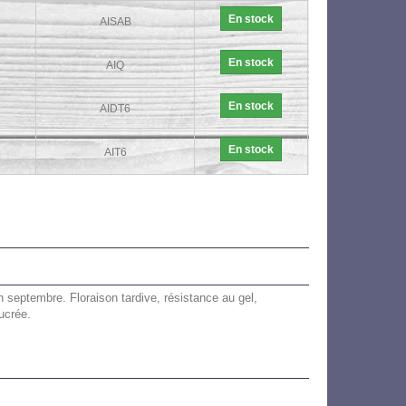
En stock
AISAB
En stock
AIQ
En stock
AIDT6
En stock
AIT6
on septembre. Floraison tardive, résistance au gel,
ucrée.