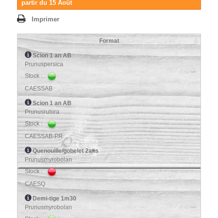
partir du 15 Août
Imprimer
Format
Scion 1 an AB
Prunuspersica
Stock :
CAESSAB
Scion 1 an AB
Prunusrubira
Stock :
CAESSAB-PR
Quenouille/gobelet 2ans
Prunusmyrobolan
Stock :
CAESQ
Demi-tige 1m30
Prunusmyrobolan