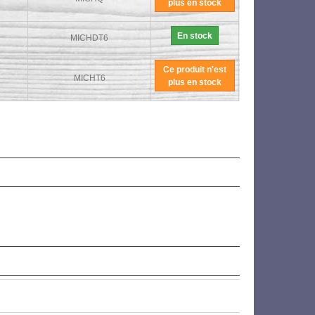
plus en stock
En stock
MICHDT6
Ce produit n'est
MICHT6
plus en stock