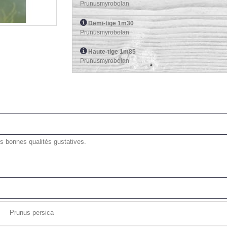
Prunusmyrobolan
Demi-tige 1m30
Prunusmyrobolan
Haute-tige 1m85
Prunusmyrobolan
ès bonnes qualités gustatives.
Prunus persica