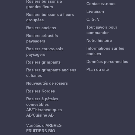
Rosiers buissons à
Contactez-nous
grandes fleurs
Livraison
Rosiers buissons à fleurs
C. G. V.
groupées
Tout savoir pour
Rosiers anciens
commander
Rosiers arbustifs
Notre histoire
paysagers
Informations sur les
Rosiers couvre-sols
cookies
paysagers
Données personnelles
Rosiers grimpants
Plan du site
Rosiers grimpants anciens
et lianes
Nouveautés de rosiers
Rosiers Kordes
Rosiers à pétales
comestibles
AB/Thérapeutiques
AB/Cuisine AB
Variétés d'ARBRES
FRUITIERS BIO