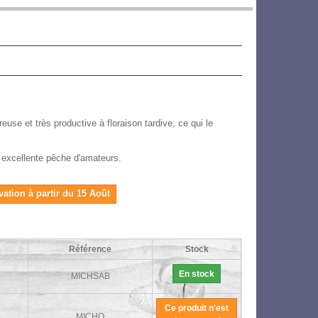
use et très productive à floraison tardive, ce qui le
ne excellente pêche d'amateurs.
vation à partir du 15 Août
Référence
Stock
En stock
MICHSAB
Ce produit n'est
MICHQ