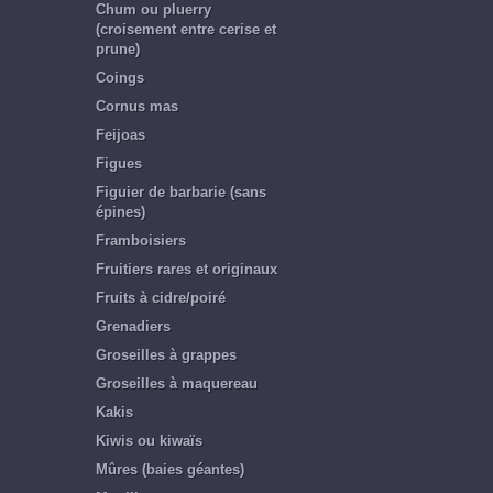
Chum ou pluerry
(croisement entre cerise et
prune)
Coings
Cornus mas
Feijoas
Figues
Figuier de barbarie (sans
épines)
Framboisiers
Fruitiers rares et originaux
Fruits à cidre/poiré
Grenadiers
Groseilles à grappes
Groseilles à maquereau
Kakis
Kiwis ou kiwaïs
Mûres (baies géantes)