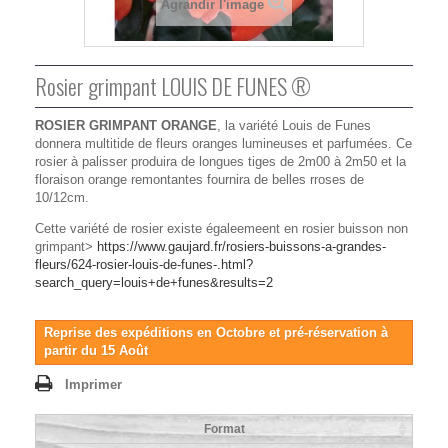
Agrandir l'image
Rosier grimpant LOUIS DE FUNES ®
ROSIER GRIMPANT ORANGE
, la variété Louis de Funes
donnera multitide de fleurs oranges lumineuses et parfumées. Ce
rosier à palisser produira de longues tiges de 2m00 à 2m50 et la
floraison orange remontantes fournira de belles rroses de
10/12cm.
Cette variété de rosier existe égaleemeent en rosier buisson non
grimpant>
https://www.gaujard.fr/rosiers-buissons-a-grandes-
fleurs/624-rosier-louis-de-funes-.html?
search_query=louis+de+funes&results=2
Reprise des expéditions en Octobre et pré-réservation à
partir du 15 Août
Imprimer
Format