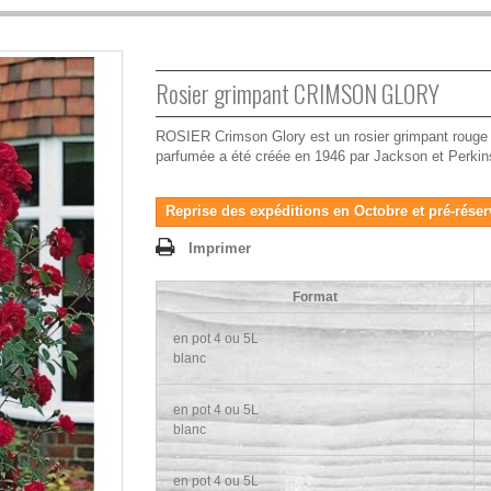
Rosier grimpant CRIMSON GLORY
ROSIER Crimson Glory est un rosier grimpant rouge a
parfumée a été créée en 1946 par Jackson et Perkin
Reprise des expéditions en Octobre et pré-réser
Imprimer
Format
en pot 4 ou 5L
blanc
en pot 4 ou 5L
blanc
en pot 4 ou 5L