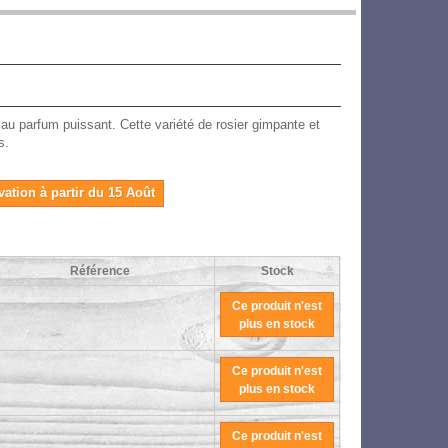
u parfum puissant. Cette variété de rosier gimpante et
s.
vation à partir du 15 Août
Référence
Stock
Ce produit n'est
plus en stock
Ce produit n'est
plus en stock
Ce produit n'est