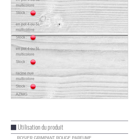
multicolore
Stock :
en pot 4 ou 5L
multicolore
Stock :
en pot 4 ou 5L
multicolore
Stock :
racine nue
multicolore
Stock :
AZIMG
Utilisation du produit
ROSIER GRIMPANT ROUGE PARFUME