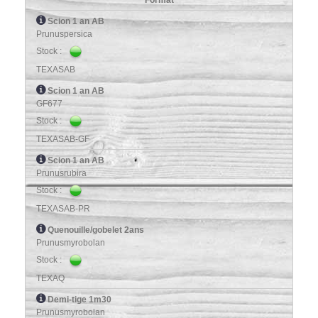
Format
Scion 1 an AB
Prunuspersica
Stock :
TEXASAB
Scion 1 an AB
GF677
Stock :
TEXASAB-GF
Scion 1 an AB
Prunusrubira
Stock :
TEXASAB-PR
Quenouille/gobelet 2ans
Prunusmyrobolan
Stock :
TEXAQ
Demi-tige 1m30
Prunusmyrobolan