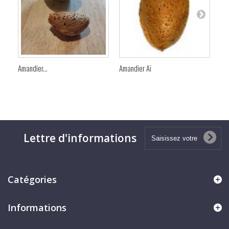
Amandier...
Amandier Aï
Ama
Lettre d'informations
Catégories
Informations