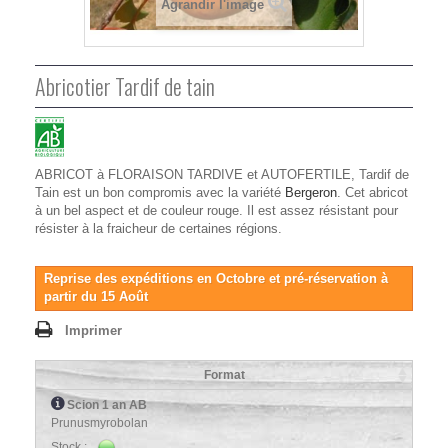
Agrandir l'image
Abricotier Tardif de tain
ABRICOT à FLORAISON TARDIVE et AUTOFERTILE, Tardif de
Tain est un bon compromis avec la variété
Bergeron
. Cet abricot
à un bel aspect et de couleur rouge. Il est assez résistant pour
résister à la fraicheur de certaines régions.
Reprise des expéditions en Octobre et pré-réservation à
partir du 15 Août
Imprimer
Format
Scion 1 an AB
Prunusmyrobolan
Stock :