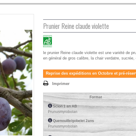
Prunier Reine claude violette
le prunier Reine claude violette est une variété de p
en général de gros calibre, la chair verdatre, sucrée
Reprise des expéditions en Octobre et pré-réser
Imprimer
Format
Scion 1 an AB
Prunusmyrobolan
Quenouille/gobelet 2ans
Prunusmyrobolan