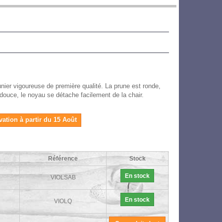
runier vigoureuse de première qualité. La prune est ronde,
, douce, le noyau se détache facilement de la chair.
vation à partir du 15 Août
Référence
Stock
En stock
VIOLSAB
En stock
VIOLQ