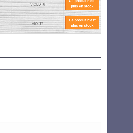
Ce produit n'est
VIOLDT6
plus en stock
Ce produit n'est
VIOLT6
plus en stock