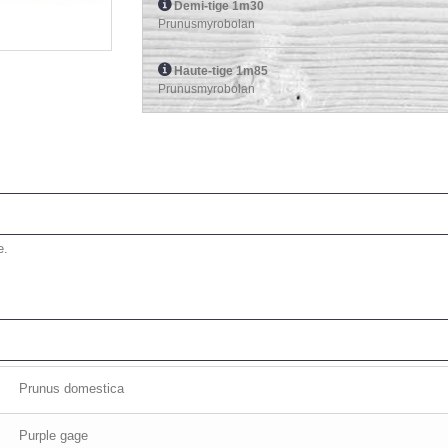
Demi-tige 1m30
Prunusmyrobolan
Haute-tige 1m85
Prunusmyrobolan
e.
Prunus domestica
Purple gage