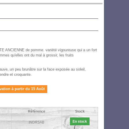
IETE ANCIENNE de pomme. variété vigoureuse qui a un fort
ommes qu'elles ont du mal à grossir, les fruits
fauve, un peu brunâtre sur la face exposée au soleil,
tendre et croquante.
vation à partir du 15 Août
Référence
Stock
En stock
INDRSAB