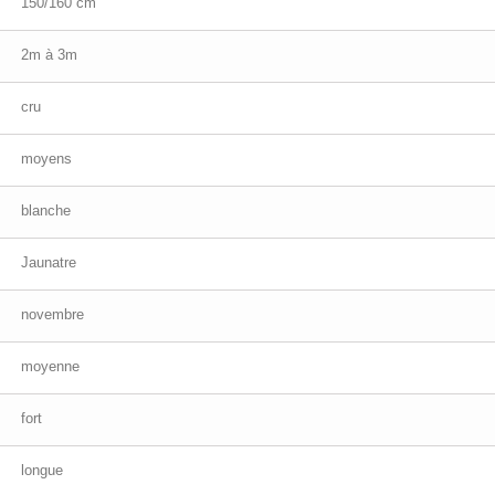
150/160 cm
2m à 3m
cru
moyens
blanche
Jaunatre
novembre
moyenne
fort
longue