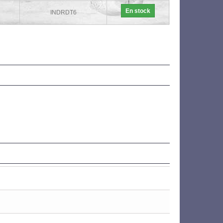
En stock
INDRDT6