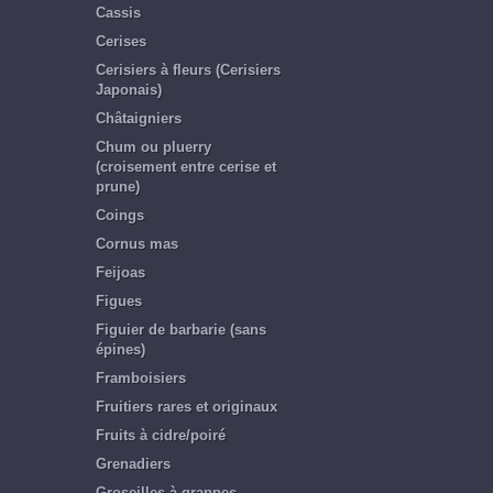
Cassis
Cerises
Cerisiers à fleurs (Cerisiers
Japonais)
Châtaigniers
Chum ou pluerry
(croisement entre cerise et
prune)
Coings
Cornus mas
Feijoas
Figues
Figuier de barbarie (sans
épines)
Framboisiers
Fruitiers rares et originaux
Fruits à cidre/poiré
Grenadiers
Groseilles à grappes