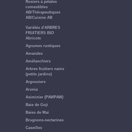
Rosiers à pétales
comestibles
AB/Thérapeutiques
AB/Cuisine AB
Variétés d'ARBRES
FRUITIERS BIO
Abricots
Agrumes rustiques
Amandes
Amélanchiers
Arbres fruitiers nains
(petits jardins)
Argousiers
Aronia
Asiminier (PAWPAW)
Baie de Goji
Baies de Mai
Brugnons-nectarines
Caseilles