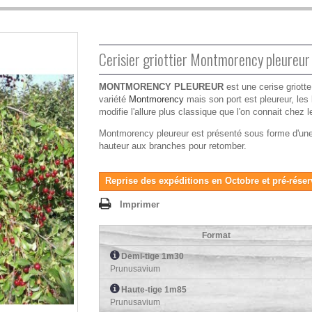
Cerisier griottier Montmorency pleureur
MONTMORENCY PLEUREUR
est une cerise griott
variété
Montmorency
mais son port est pleureur, les 
modifie l'allure plus classique que l'on connait chez l
Montmorency pleureur est présenté sous forme d'une h
hauteur aux branches pour retomber.
Reprise des expéditions en Octobre et pré-réser
Imprimer
Format
Demi-tige 1m30
Prunusavium
Haute-tige 1m85
Prunusavium