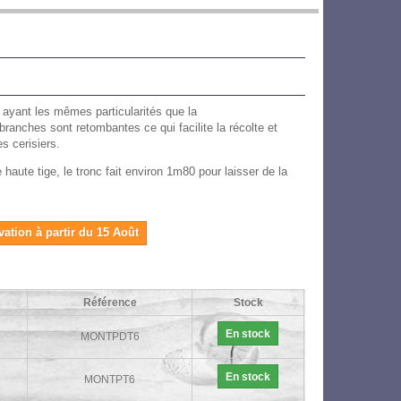
e ayant les mêmes particularités que la
branches sont retombantes ce qui facilite la récolte et
es cerisiers.
aute tige, le tronc fait environ 1m80 pour laisser de la
vation à partir du 15 Août
Référence
Stock
En stock
MONTPDT6
En stock
MONTPT6