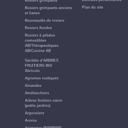
Rosiers grimpants
Plan du site
Rosiers grimpants anciens
et lianes
Nouveautés de rosiers
Rosiers Kordes
Rosiers à pétales
comestibles
AB/Thérapeutiques
AB/Cuisine AB
Variétés d'ARBRES
FRUITIERS BIO
Abricots
Agrumes rustiques
Amandes
Amélanchiers
Arbres fruitiers nains
(petits jardins)
Argousiers
Aronia
Asiminier (PAWPAW)