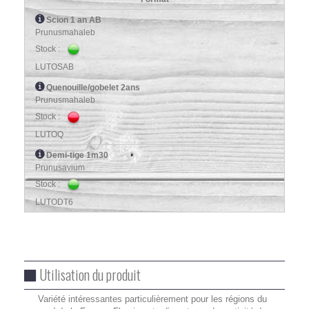
Scion 1 an AB
Prunusmahaleb
Stock :
LUTOSAB
Quenouille/gobelet 2ans
Prunusmahaleb
Stock :
LUTOQ
Demi-tige 1m30
Prunusavium
Stock :
LUTODT6
Utilisation du produit
Variété intéressantes particulièrement pour les régions du