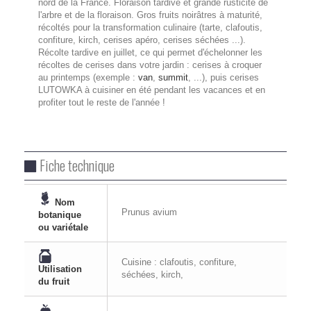
nord de la France. Floraison tardive et grande rusticité de
l'arbre et de la floraison. Gros fruits noirâtres à maturité,
récoltés pour la transformation culinaire (tarte, clafoutis,
confiture, kirch, cerises apéro, cerises séchées ...).
Récolte tardive en juillet, ce qui permet d'échelonner les
récoltes de cerises dans votre jardin : cerises à croquer
au printemps (exemple :
van
,
summit
, ...), puis cerises
LUTOWKA à cuisiner en été pendant les vacances et en
profiter tout le reste de l'année !
Fiche technique
Nom
Prunus avium
botanique
ou variétale
Cuisine : clafoutis, confiture,
Utilisation
séchées, kirch,
du fruit