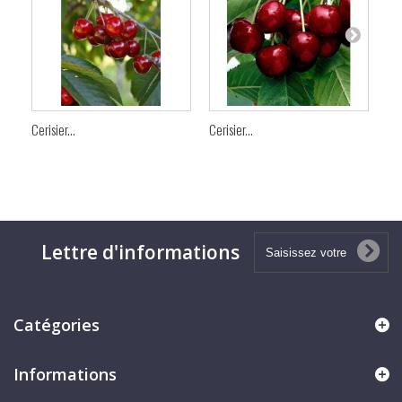
Cerisier...
Cerisier...
Cer
Lettre d'informations
Catégories
Informations