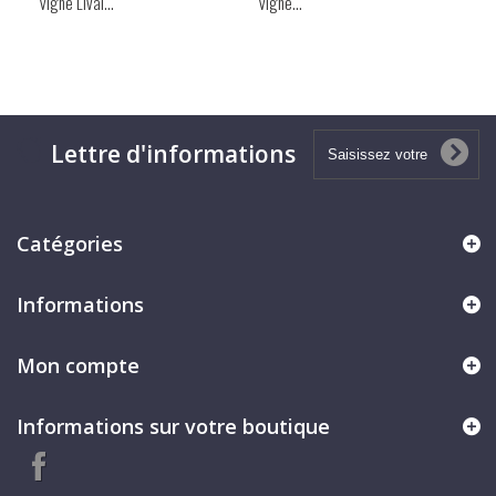
Vigne Lival...
Vigne...
Vig
Lettre d'informations
Catégories
Informations
Mon compte
Informations sur votre boutique