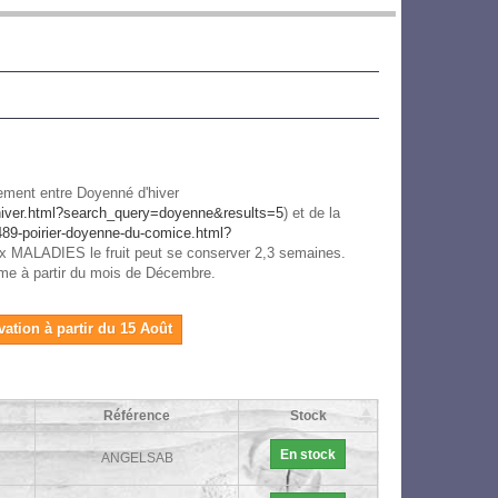
ment entre Doyenné d'hiver
d-hiver.html?search_query=doyenne&results=5
) et de la
/489-poirier-doyenne-du-comice.html?
aux MALADIES le fruit peut se conserver 2,3 semaines.
mme à partir du mois de Décembre.
vation à partir du 15 Août
Référence
Stock
En stock
ANGELSAB