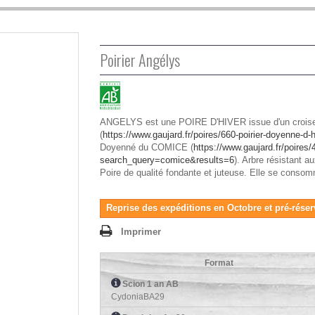
Poirier Angélys
ANGELYS est une POIRE D'HIVER issue d'un croise
(
https://www.gaujard.fr/poires/660-poirier-doyenne-
Doyenné du COMICE (
https://www.gaujard.fr/poires
search_query=comice&results=6
). Arbre résistant 
Poire de qualité fondante et juteuse. Elle se conso
Reprise des expéditions en Octobre et pré-réser
Imprimer
Format
Scion 1 an AB
CydoniaBA29