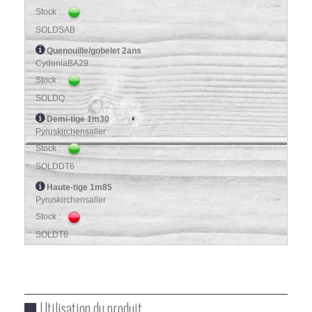
Stock :
SOLDSAB
Quenouille/gobelet 2ans
CydoniaBA29
Stock :
SOLDQ
Demi-tige 1m30
Pyruskirchensaller
Stock :
SOLDDT6
Haute-tige 1m85
Pyruskirchensaller
Stock :
SOLDT6
Utilisation du produit