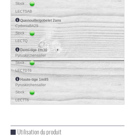
Stock :
LECTSAB
Quenouille/gobelet 2ans
CydoniaBA29
Stock :
LECTQ
Demi-tige 1m30
Pyruskirchensaller
Stock :
LECTDT6
Haute-tige 1m85
Pyruskirchensaller
Stock :
LECTT6
Utilisation du produit